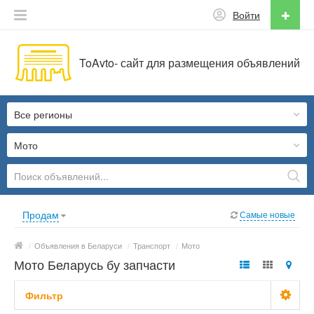
Войти
ToAvto- сайт для размещения объявлений
Все регионы
Мото
Продам
Самые новые
/
Объявления в Беларуси
/
Транспорт
/
Мото
Мото Беларусь бу запчасти
Фильтр