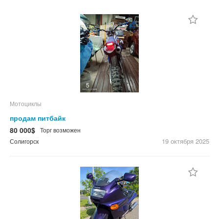
Цена
Не важно
С фото
бел.руб.
$
От частных лиц
5
Сбросить фильтр
Применить
Не важно
Мотоциклы
продам питбайк
80 000$
Торг возможен
19 октября
2025
Солигорск