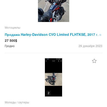
3
Мотоциклы
Продажа Harley-Davidson CVO Limited FLHTKSE, 2017 г. в
Гродно
27 500$
29 декабря
2023
Гродно
2
Мопеды / скутеры