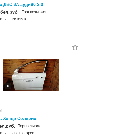
 ДВС 3А ауди80 2,0
 бел.руб.
Торг возможен
ка из г.Витебск
8
ai
ь Хёнде Солярис
ел.руб.
Торг возможен
ка из г.Светлогорск