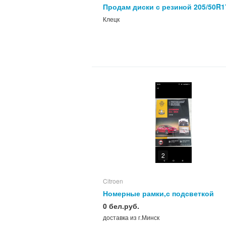
Продам диски с резиной 205/50R1
Клецк
2
Citroen
Номерные рамки,с подсветкой
логотипа Ситроен
0 бел.руб.
доставка из г.Минск