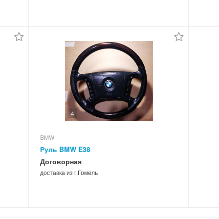
4
BMW
Руль BMW E38
Договорная
доставка из г.Гомель