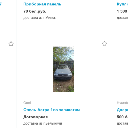
7
Приборная панель
Куплю
70 бел.руб.
1 500
доставка из г.Минск
достав
7
Opel
Hyund
Опель Астра f по запчастям
Двер
Договорная
500 б
доставка из г.Белыничи
достав