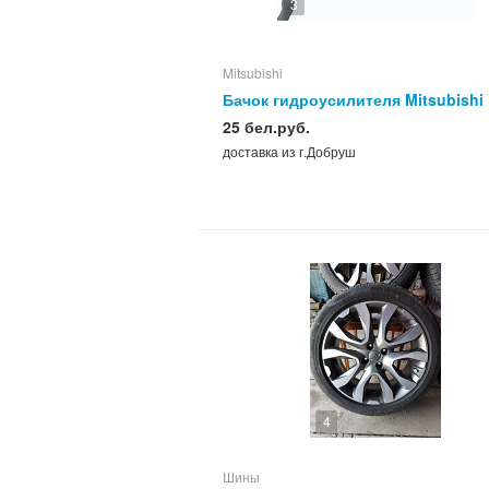
3
Mitsubishi
Бачок гидроусилителя Mitsubishi
Carisma
25 бел.руб.
доставка из г.Добруш
4
Шины