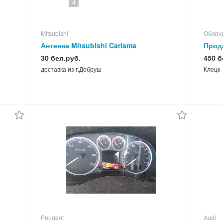
4
Mitsubishi
Оборуд
Антенна Mitsubishi Carisma
Прод
поко
30 бел.руб.
450 б
доставка из г.Добруш
Клецк
Peugeot
Audi