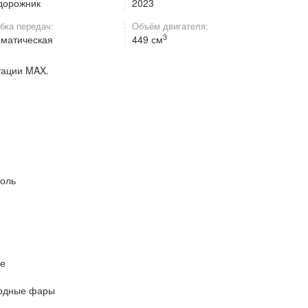
дорожник
2023
бка передач:
Объём двигателя:
3
оматическая
449 см
тации MAX.
роль
ке
иодные фары