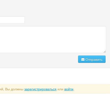
Отправить
рий, Вы должны
зарегистрироваться
или
войти
.