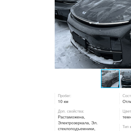
Пробег:
Сост
10 км
Отл
Доп. свойства:
Цвет
Растаможена,
тем
Электрозеркала, Эл.
Тип 
стеклоподъемники,