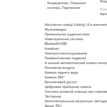
Вне
Кондиционер, Охранная
система, Парктроник
Коро
Авт
Абсолютно новый Lixiang L9 в комплек
Мультимедиа:
Премиальная аудиосистема
Навигационная система
Bluetooth/USB
Комфорт:
Электростеклоподъемники
Пневматическая подвеска
4-зонный автоматический климат-конт
Ионизатор воздуха
Камера заднего вида
Камера 360°
Бесключевой доступ
Цифровая приборная панель
Система активной помощи при парков
Экстерьер:
Интеллектуальные матричные светод
Диски: R21