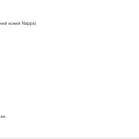
ений кожей Nappa)
ке.