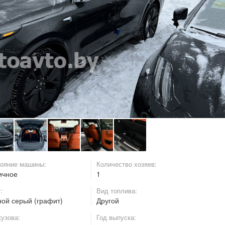
ояние машины:
Количество хозяев:
ичное
1
:
Вид топлива:
ной серый (графит)
Другой
кузова:
Год выпуска: