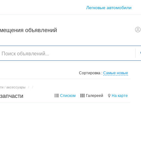
Легковые автомобили
азмещения объявлений
Сортировка :
Самые новые
ти / аксессуары
/
/
 запчасти
Списком
Галереей
На карте