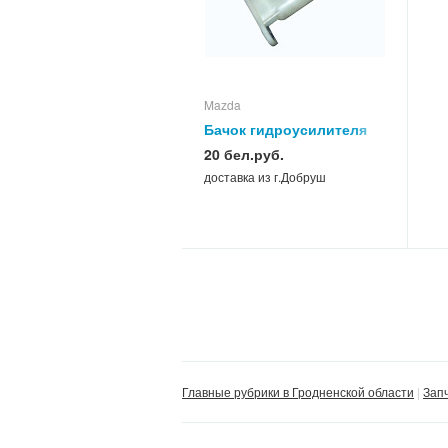
Mazda
Бачок гидроусилителя
Mazda 323 BG
20 бел.руб.
доставка из г.Добруш
Главные рубрики в Гродненской области
Зап